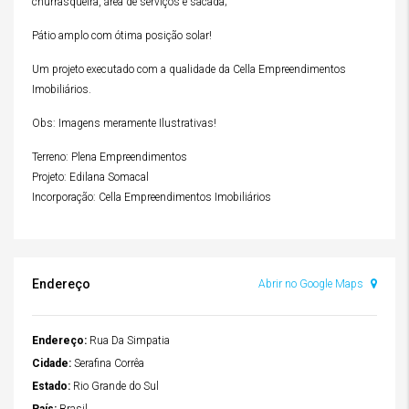
churrasqueira, área de serviços e sacada;
Pátio amplo com ótima posição solar!
Um projeto executado com a qualidade da Cella Empreendimentos
Imobiliários.
Obs: Imagens meramente Ilustrativas!
Terreno: Plena Empreendimentos
Projeto: Edilana Somacal
Incorporação: Cella Empreendimentos Imobiliários
Endereço
Abrir no Google Maps
Endereço:
Rua Da Simpatia
Cidade:
Serafina Corrêa
Estado:
Rio Grande do Sul
País:
Brasil